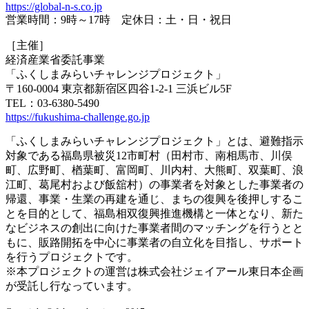
https://global-n-s.co.jp
営業時間：9時～17時 定休日：土・日・祝日
［主催］
経済産業省委託事業
「ふくしまみらいチャレンジプロジェクト」
〒160-0004 東京都新宿区四谷1-2-1 三浜ビル5F
TEL：03-6380-5490
https://fukushima-challenge.go.jp
「ふくしまみらいチャレンジプロジェクト」とは、避難指示
対象である福島県被災12市町村（田村市、南相馬市、川俣
町、広野町、楢葉町、富岡町、川内村、大熊町、双葉町、浪
江町、葛尾村および飯舘村）の事業者を対象とした事業者の
帰還、事業・生業の再建を通じ、まちの復興を後押しするこ
とを目的として、福島相双復興推進機構と一体となり、新た
なビジネスの創出に向けた事業者間のマッチングを行うとと
もに、販路開拓を中心に事業者の自立化を目指し、サポート
を行うプロジェクトです。
※本プロジェクトの運営は株式会社ジェイアール東日本企画
が受託し行なっています。