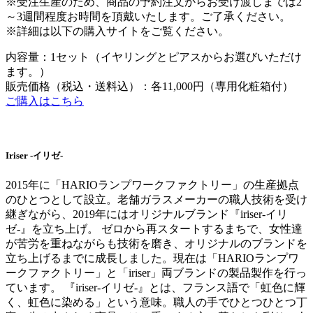
※受注生産のため、商品の予約注文からお受け渡しまでは2
～3週間程度お時間を頂戴いたします。ご了承ください。
※詳細は以下の購入サイトをご覧ください。
内容量：1セット（イヤリングとピアスからお選びいただけ
ます。）
販売価格（税込・送料込）：各11,000円（専用化粧箱付）
ご購入はこちら
Iriser -イリゼ-
2015年に「HARIOランプワークファクトリー」の生産拠点
のひとつとして設立。老舗ガラスメーカーの職人技術を受け
継ぎながら、2019年にはオリジナルブランド『iriser-イリ
ゼ-』を立ち上げ。 ゼロから再スタートするまちで、女性達
が苦労を重ねながらも技術を磨き、オリジナルのブランドを
立ち上げるまでに成長しました。現在は「HARIOランプワ
ークファクトリー」と「iriser」両ブランドの製品製作を行っ
ています。 『iriser-イリゼ-』とは、フランス語で「虹色に輝
く、虹色に染める」という意味。職人の手でひとつひとつ丁